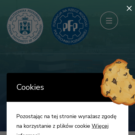
×
Skip
to
content
(Press
Enter)
Materiały konferencyjne
Cookies
2015
Pozostając na tej stronie wyrażasz zgodę
na korzystanie z plików cookie
Więcej